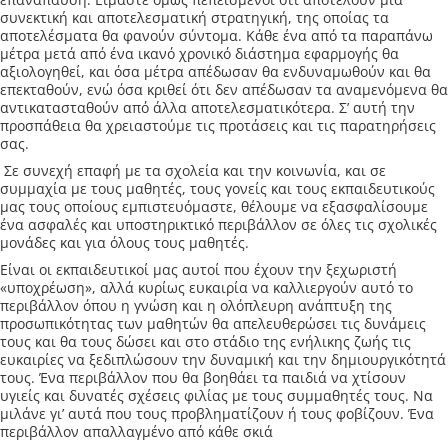
συνεκτική και αποτελεσματική στρατηγική, της οποίας τα
αποτελέσματα θα φανούν σύντομα. Κάθε ένα από τα παραπάνω
μέτρα μετά από ένα ικανό χρονικό διάστημα εφαρμογής θα
αξιολογηθεί, και όσα μέτρα απέδωσαν θα ενδυναμωθούν και θα
επεκταθούν, ενώ όσα κριθεί ότι δεν απέδωσαν τα αναμενόμενα θα
αντικατασταθούν από άλλα αποτελεσματικότερα. Σ’ αυτή την
προσπάθεια θα χρειαστούμε τις προτάσεις και τις παρατηρήσεις
σας.
Σε συνεχή επαφή με τα σχολεία και την κοινωνία, και σε
συμμαχία με τους μαθητές, τους γονείς και τους εκπαιδευτικούς
μας τους οποίους εμπιστευόμαστε, θέλουμε να εξασφαλίσουμε
ένα ασφαλές και υποστηρικτικό περιβάλλον σε όλες τις σχολικές
μονάδες και για όλους τους μαθητές.
Είναι οι εκπαιδευτικοί μας αυτοί που έχουν την ξεχωριστή
«υποχρέωση», αλλά κυρίως ευκαιρία να καλλιεργούν αυτό το
περιβάλλον όπου η γνώση και η ολόπλευρη ανάπτυξη της
προσωπικότητας των μαθητών θα απελευθερώσει τις δυνάμεις
τους και θα τους δώσει και στο στάδιο της ενήλικης ζωής τις
ευκαιρίες να ξεδιπλώσουν την δυναμική και την δημιουργικότητά
τους. Ένα περιβάλλον που θα βοηθάει τα παιδιά να χτίσουν
υγιείς και δυνατές σχέσεις φιλίας με τους συμμαθητές τους. Να
μιλάνε γι’ αυτά που τους προβληματίζουν ή τους φοβίζουν. Ένα
περιβάλλον απαλλαγμένο από κάθε σκιά