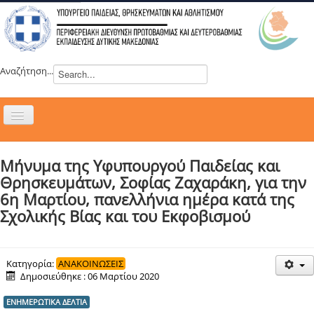
Αναζήτηση...
Εναλλαγή
πλοήγησης
H ΔΙΕΥΘΥΝΣΗ
Μήνυμα της Υφυπουργού Παιδείας και
ΝΕΑ
Θρησκευμάτων, Σοφίας Ζαχαράκη, για την
ΣΥΜΒΟΥΛΙΑ
6η Μαρτίου, πανελλήνια ημέρα κατά της
Σχολικής Βίας και του Εκφοβισμού
ΕΥΡΩΠΑΪΚΑ ΠΡΟΓΡΑΜΜΑΤΑ
ΜΑΘΗΤΕΙΑ
ΔΡΑΣΕΙΣ
Κατηγορία:
ΑΝΑΚΟΙΝΩΣΕΙΣ
Δημοσιεύθηκε : 06 Μαρτίου 2020
ΕΠΙΚΟΙΝΩΝΙΑ
ΕΝΗΜΕΡΩΤΙΚΑ ΔΕΛΤΙΑ
ΕΞ ΑΠΟΣΤΑΣΕΩΣ ΕΚΠΑΙΔΕΥΣΗ