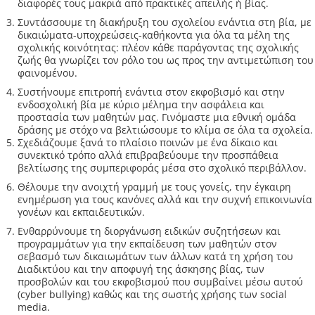
διαφορές τους μακριά από πρακτικές απειλής ή βίας.
Συντάσσουμε τη διακήρυξη του σχολείου ενάντια στη βία, με
δικαιώματα-υποχρεώσεις-καθήκοντα για όλα τα μέλη της
σχολικής κοινότητας: πλέον κάθε παράγοντας της σχολικής
ζωής θα γνωρίζει τον ρόλο του ως προς την αντιμετώπιση του
φαινομένου.
Συστήνουμε επιτροπή ενάντια στον εκφοβισμό και στην
ενδοσχολική βία με κύριο μέλημα την ασφάλεια και
προστασία των μαθητών μας. Γινόμαστε μια εθνική ομάδα
δράσης με στόχο να βελτιώσουμε το κλίμα σε όλα τα σχολεία.
Σχεδιάζουμε ξανά το πλαίσιο ποινών με ένα δίκαιο και
συνεκτικό τρόπο αλλά επιβραβεύουμε την προσπάθεια
βελτίωσης της συμπεριφοράς μέσα στο σχολικό περιβάλλον.
Θέλουμε την ανοιχτή γραμμή με τους γονείς, την έγκαιρη
ενημέρωση για τους κανόνες αλλά και την συχνή επικοινωνία
γονέων και εκπαιδευτικών.
Ενθαρρύνουμε τη διοργάνωση ειδικών συζητήσεων και
προγραμμάτων για την εκπαίδευση των μαθητών στον
σεβασμό των δικαιωμάτων των άλλων κατά τη χρήση του
Διαδικτύου και την αποφυγή της άσκησης βίας, των
προσβολών και του εκφοβισμού που συμβαίνει μέσω αυτού
(cyber bullying) καθώς και της σωστής χρήσης των social
media.