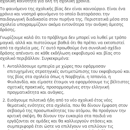
σχολική κοινότητα για όλη τη σχολική χρονιά.
Το φαινόμενο της σχολικής βίας δεν είναι καινούργιο. Είναι ένα
χρόνιο και νοσηρό φαινόμενο το οποίο διαταράσσει την
παιδαγωγική διαδικασία στον πυρήνα της. Περιστατικά μέσα στα
σχολεία υπογραμμίζουν ακόμα εντονότερα την ανάγκη άμεσης
δράσης.
Γνωρίζουμε καλά ότι το πρόβλημα δεν μπορεί να λυθεί με τρόπο
μαγικό, αλλά και πιστεύουμε βαθιά ότι θα πρέπει να εκτοπιστεί
από τα σχολεία μας. Γι’ αυτό προωθούμε ένα συνολικό σχέδιο
δράσης απέναντι σε κάθε εκδήλωση εκφοβισμού και βίας στο
σχολικό περιβάλλον. Συγκεκριμένα:
Ανταλλάσουμε εμπειρία με χώρες που εφάρμοσαν
επιτυχημένες στρατηγικές αντιμετώπισης του εκφοβισμού και
της βίας στα σχολεία όπως η Νορβηγία, η Ισπανία, η
Φινλανδία, και είμαστε έτοιμοι να εφαρμόσουμε τις βέλτιστες
σχετικές πρακτικές, προσαρμοσμένες στην ελληνική
πραγματικότητα και ανάγκες.
Εισάγουμε πιλοτικά ήδη από το νέο σχολικό έτος νέες
θεματικές ενότητες στα σχολεία, που θα δίνουν έμφαση στον
σεβασμό της προσωπικότητας του ατόμου, θα προάγουν την
κριτική σκέψη, θα δίνουν την ευκαιρία στα παιδιά να
εργάζονται σε ομάδες και θα καλλιεργούν στάσεις και
συμπεριφορά έτσι ώστε να επιλέγουν να επιλύουν τις