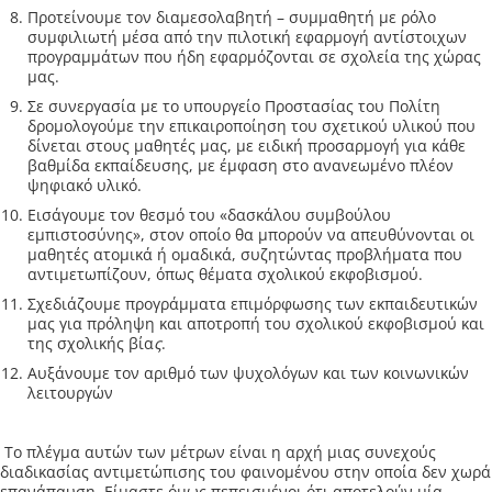
Προτείνουμε τον διαμεσολαβητή – συμμαθητή με ρόλο
συμφιλιωτή μέσα από την πιλοτική εφαρμογή αντίστοιχων
προγραμμάτων που ήδη εφαρμόζονται σε σχολεία της χώρας
μας.
Σε συνεργασία με το υπουργείο Προστασίας του Πολίτη
δρομολογούμε την επικαιροποίηση του σχετικού υλικού που
δίνεται στους μαθητές μας, με ειδική προσαρμογή για κάθε
βαθμίδα εκπαίδευσης, με έμφαση στο ανανεωμένο πλέον
ψηφιακό υλικό.
Εισάγουμε τον θεσμό του «δασκάλου συμβούλου
εμπιστοσύνης», στον οποίο θα μπορούν να απευθύνονται οι
μαθητές ατομικά ή ομαδικά, συζητώντας προβλήματα που
αντιμετωπίζουν, όπως θέματα σχολικού εκφοβισμού.
Σχεδιάζουμε προγράμματα επιμόρφωσης των εκπαιδευτικών
μας για πρόληψη και αποτροπή του σχολικού εκφοβισμού και
της σχολικής βία
ς
.
Αυξάνουμε τον αριθμό των ψυχολόγων και των κοινωνικών
λειτουργών
Το πλέγμα αυτών των μέτρων είναι η αρχή μιας συνεχούς
διαδικασίας αντιμετώπισης του φαινομένου στην οποία δεν χωρά
επανάπαυση. Είμαστε όμως πεπεισμένοι ότι αποτελούν μία