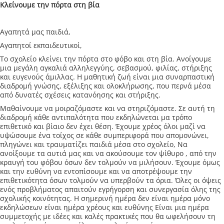
Κλείνουμε την πόρτα στη βία
Aγαπητά μας παιδιά,
Αγαπητοί εκπαιδευτικοί,
Το σχολείο κλείνει την πόρτα στο φόβο και στη βία. Ανοίγουμε
μια μεγάλη αγκαλιά αλληλεγγύης, σεβασμού, φιλίας, στήριξης
και ευγενούς άμιλλας. Η μαθητική ζωή είναι μια συναρπαστική
διαδρομή γνώσης, εξέλιξης και ολοκλήρωσης, που περνά μέσα
από δυνατές σχέσεις κατανόησης και στήριξης.
Μαθαίνουμε να μοιραζόμαστε και να στηριζόμαστε. Σε αυτή τη
διαδρομή κάθε αντιπαλότητα που εκδηλώνεται μα τρόπο
επιθετικό και βίαιο δεν έχει θέση. Έχουμε χρέος όλοι μαζί να
υψώσουμε ένα τοίχος σε κάθε συμπεριφορά που απομονώνει,
πληγώνει και τραυματίζει παιδιά μέσα στο σχολείο, Να
ανοίξουμε τα αυτιά μας και να ακούσουμε τον ψίθυρο , από την
κραυγή του φόβου όσων δεν τολμούν να μιλήσουν. Έχουμε όμως
και την ευθύνη να εντοπίσουμε και να αποτρέψουμε την
επιθετικότητα όσων τολμούν να υπερβούν τα όρια. Όλες οι όψεις
ενός προβλήματος απαιτούν εγρήγορση και συνεργασία όλης της
σχολικής κοινότητας. Η σημερινή ημέρα δεν είναι ημέρα μόνο
εκδηλώσεων είναι ημέρα χρέους και ευθύνης Είναι μια ημέρα
συμμετοχής με ιδέες και καλές πρακτικές που θα ωφελήσουν τη