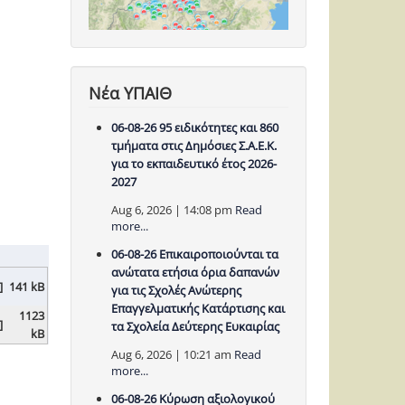
Νέα ΥΠΑΙΘ
06-08-26 95 ειδικότητες και 860
τμήματα στις Δημόσιες Σ.Α.Ε.Κ.
για το εκπαιδευτικό έτος 2026-
2027
Aug 6, 2026 | 14:08 pm
Read
more...
06-08-26 Επικαιροποιούνται τα
ανώτατα ετήσια όρια δαπανών
]
141 kB
για τις Σχολές Ανώτερης
Επαγγελματικής Κατάρτισης και
1123
]
τα Σχολεία Δεύτερης Ευκαιρίας
kB
Aug 6, 2026 | 10:21 am
Read
more...
06-08-26 Κύρωση αξιολογικού