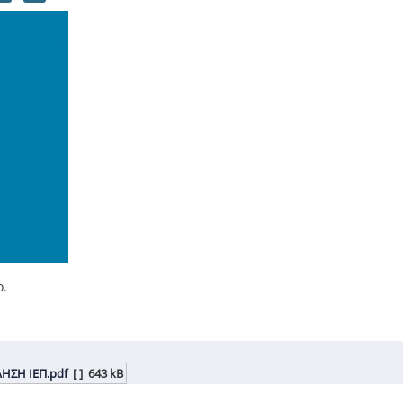
ο.
ΛΗΣΗ ΙΕΠ.pdf
[ ]
643 kB