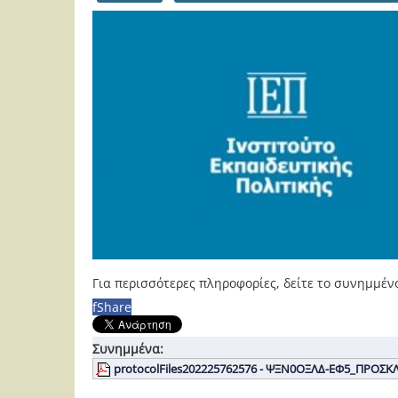
Για περισσότερες πληροφορίες, δείτε το συνημμέν
f
Share
Συνημμένα:
protocolFiles202225762576 - ΨΞΝ0ΟΞΛΔ-ΕΦ5_ΠΡΟΣΚ