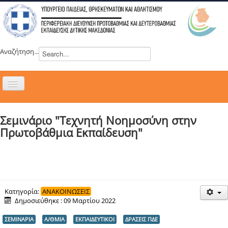
Αναζήτηση...
Εναλλαγή
πλοήγησης
H ΔΙΕΥΘΥΝΣΗ
Σεμινάριο "Τεχνητή Νοημοσύνη στην
ΝΕΑ
Πρωτοβάθμια Εκπαίδευση"
ΣΥΜΒΟΥΛΙΑ
ΕΥΡΩΠΑΪΚΑ ΠΡΟΓΡΑΜΜΑΤΑ
ΜΑΘΗΤΕΙΑ
ΔΡΑΣΕΙΣ
Κατηγορία:
ΑΝΑΚΟΙΝΩΣΕΙΣ
Δημοσιεύθηκε : 09 Μαρτίου 2022
ΕΠΙΚΟΙΝΩΝΙΑ
ΣΕΜΙΝΑΡΙΑ
Α/ΘΜΙΑ
ΕΚΠΑΙΔΕΥΤΙΚΟΙ
ΔΡΑΣΕΙΣ ΠΔΕ
ΕΞ ΑΠΟΣΤΑΣΕΩΣ ΕΚΠΑΙΔΕΥΣΗ