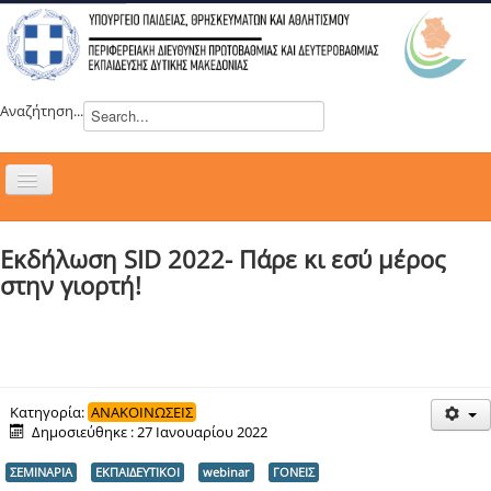
Αναζήτηση...
Εναλλαγή
πλοήγησης
H ΔΙΕΥΘΥΝΣΗ
Εκδήλωση SID 2022- Πάρε κι εσύ μέρος
ΝΕΑ
στην γιορτή!
ΣΥΜΒΟΥΛΙΑ
ΕΥΡΩΠΑΪΚΑ ΠΡΟΓΡΑΜΜΑΤΑ
ΜΑΘΗΤΕΙΑ
ΔΡΑΣΕΙΣ
Κατηγορία:
ΑΝΑΚΟΙΝΩΣΕΙΣ
Δημοσιεύθηκε : 27 Ιανουαρίου 2022
ΕΠΙΚΟΙΝΩΝΙΑ
ΣΕΜΙΝΑΡΙΑ
ΕΚΠΑΙΔΕΥΤΙΚΟΙ
webinar
ΓΟΝΕΙΣ
ΕΞ ΑΠΟΣΤΑΣΕΩΣ ΕΚΠΑΙΔΕΥΣΗ