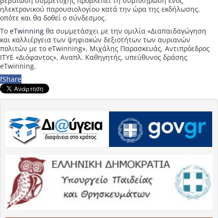
βεβαίωση συμμετοχής προβλέπει τη συμπλήρωση ενός
ηλεκτρονικού παρουσιολογίου κατά την ώρα της εκδήλωσης,
οπότε και θα δοθεί ο σύνδεσμος.
Το
eTwinning
θα συμμετάσχει με την ομιλία «Διαπαιδαγώγηση
και καλλιέργεια των ψηφιακών δεξιοτήτων των αυριανών
πολιτών με το eTwinning», Μιχάλης Παρασκευάς, Αντιπρόεδρος
ΙΤΥΕ «Διόφαντος», Αναπλ. Καθηγητής, υπεύθυνος δράσης
eTwinning.
f
Share