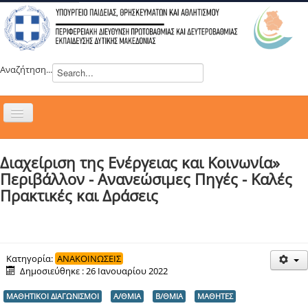
Αναζήτηση...
Εναλλαγή
πλοήγησης
H ΔΙΕΥΘΥΝΣΗ
Διαχείριση της Ενέργειας και Κοινωνία»
ΝΕΑ
Περιβάλλον - Ανανεώσιμες Πηγές - Καλές
ΣΥΜΒΟΥΛΙΑ
Πρακτικές και Δράσεις
ΕΥΡΩΠΑΪΚΑ ΠΡΟΓΡΑΜΜΑΤΑ
ΜΑΘΗΤΕΙΑ
ΔΡΑΣΕΙΣ
Κατηγορία:
ΑΝΑΚΟΙΝΩΣΕΙΣ
Δημοσιεύθηκε : 26 Ιανουαρίου 2022
ΕΠΙΚΟΙΝΩΝΙΑ
ΜΑΘΗΤΙΚΟΙ ΔΙΑΓΩΝΙΣΜΟΙ
Α/ΘΜΙΑ
Β/ΘΜΙΑ
ΜΑΘΗΤΕΣ
ΕΞ ΑΠΟΣΤΑΣΕΩΣ ΕΚΠΑΙΔΕΥΣΗ