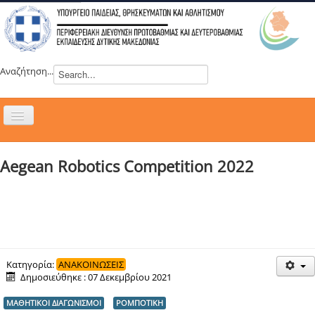
Αναζήτηση...
Εναλλαγή
πλοήγησης
H ΔΙΕΥΘΥΝΣΗ
Aegean Robotics Competition 2022
ΝΕΑ
ΣΥΜΒΟΥΛΙΑ
ΕΥΡΩΠΑΪΚΑ ΠΡΟΓΡΑΜΜΑΤΑ
ΜΑΘΗΤΕΙΑ
ΔΡΑΣΕΙΣ
Κατηγορία:
ΑΝΑΚΟΙΝΩΣΕΙΣ
Δημοσιεύθηκε : 07 Δεκεμβρίου 2021
ΕΠΙΚΟΙΝΩΝΙΑ
ΜΑΘΗΤΙΚΟΙ ΔΙΑΓΩΝΙΣΜΟΙ
ΡΟΜΠΟΤΙΚΗ
ΕΞ ΑΠΟΣΤΑΣΕΩΣ ΕΚΠΑΙΔΕΥΣΗ