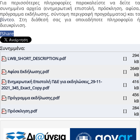
Για περισσότερες πληροφορίες παρακαλείστε να δείτε τα
συνημμένα αρχεία (ενημερωτική επιστολή, πρόσκληση, αφίσα,
πρόγραμμα εκδήλωσης, σύντομη περιγραφή προγράμματος) και το
βίντεο
. Στη διάθεσή σας για οποιαδήποτε πληροφορία ή
διευκρίνιση.
f
Share
Συνημμένα:
294
LWB_SHORT_DESCRIPTION.pdf
[ ]
kB
2649
Αφίσα Εκδήλωσης.pdf
[ ]
kB
Ενημερωτική Επιστολή ΠΔΕ για εκδηλώσεις_29-11-
416
[ ]
2021_345_Exact_Copy.pdf
kB
456
Πρόγραμμα εκδήλωσης.pdf
[ ]
kB
284
Πρόσκληση.pdf
[ ]
kB