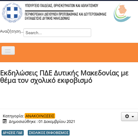
Αναζήτηση...
Εναλλαγή
πλοήγησης
H ΔΙΕΥΘΥΝΣΗ
Εκδηλώσεις ΠΔΕ Δυτικής Μακεδονίας με
ΝΕΑ
θέμα τον σχολικό εκφοβισμό
ΣΥΜΒΟΥΛΙΑ
ΕΥΡΩΠΑΪΚΑ ΠΡΟΓΡΑΜΜΑΤΑ
ΜΑΘΗΤΕΙΑ
ΔΡΑΣΕΙΣ
Κατηγορία:
ΑΝΑΚΟΙΝΩΣΕΙΣ
Δημοσιεύθηκε : 01 Δεκεμβρίου 2021
ΕΠΙΚΟΙΝΩΝΙΑ
ΔΡΑΣΕΙΣ ΠΔΕ
ΣΧΟΛΙΚΟΣ ΕΚΦΟΒΙΣΜΟΣ
ΕΞ ΑΠΟΣΤΑΣΕΩΣ ΕΚΠΑΙΔΕΥΣΗ