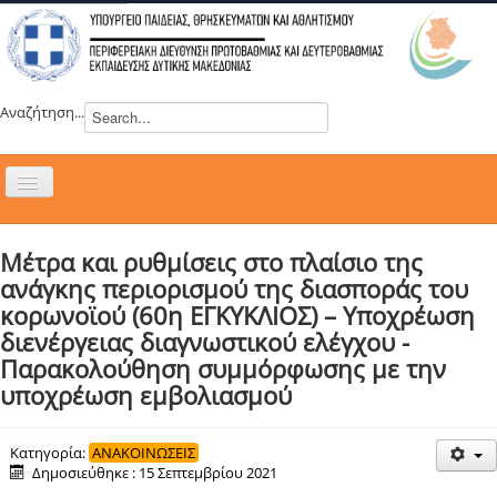
Αναζήτηση...
Εναλλαγή
πλοήγησης
H ΔΙΕΥΘΥΝΣΗ
Μέτρα και ρυθμίσεις στο πλαίσιο της
ΝΕΑ
ανάγκης περιορισμού της διασποράς του
ΣΥΜΒΟΥΛΙΑ
κορωνοϊού (60η ΕΓΚΥΚΛΙΟΣ) – Υποχρέωση
διενέργειας διαγνωστικού ελέγχου -
ΕΥΡΩΠΑΪΚΑ ΠΡΟΓΡΑΜΜΑΤΑ
Παρακολούθηση συμμόρφωσης με την
ΜΑΘΗΤΕΙΑ
υποχρέωση εμβολιασμού
ΔΡΑΣΕΙΣ
ΕΠΙΚΟΙΝΩΝΙΑ
Κατηγορία:
ΑΝΑΚΟΙΝΩΣΕΙΣ
Δημοσιεύθηκε : 15 Σεπτεμβρίου 2021
ΕΞ ΑΠΟΣΤΑΣΕΩΣ ΕΚΠΑΙΔΕΥΣΗ