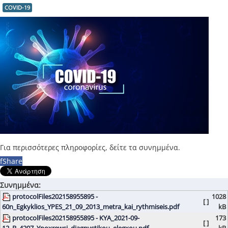
COVID-19
Για περισσότερες πληροφορίες, δείτε τα συνημμένα.
f
Share
Συνημμένα:
protocolFiles202158955895 -
1028
[ ]
60n_Egkyklios_YPES_21_09_2013_metra_kai_rythmiseis.pdf
kB
protocolFiles202158955895 - KYA_2021-09-
173
[ ]
12_B_4207_Ypoxrewsi_diagnvstikou_elegxou.pdf
kB