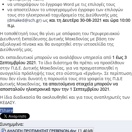
να υπογράψουν το έγγραφο Word με τις επιλογές τους
να αποστείλουν το υπογεγραμμένο έγγραφο των επιλογών
τους στο ηλεκτρονικό ταχυδρομείο της Διεύθυνσής μας
(
dmaked@sch.gr
) ως
και τη Δευτέρα 30-08-2021 και ώρα 10:00
π.μ.
Η τοποθέτησή τους θα γίνει με απόφαση του Περιφερειακού
Διευθυντή Εκπαίδευσης Δυτικής Μακεδονίας με βάση τον
αξιολογικό πίνακα και θα αναρτηθεί στην ιστοσελίδα της
Διεύθυνσής μας.
Οι εκπαιδευτικοί μπορούν να αναλάβουν υπηρεσία από
1 έως 3
Σεπτεμβρίου 2021
. Το ίδιο διάστημα θα πρέπει να προσέλθουν
στην Π.Δ.Ε. Δυτικής Μακεδονίας, για να πραγματοποιηθεί η
αναγγελία πρόσληψής τους στο σύστημα «Εργάνη». Σε περίπτωση
που δεν είναι δυνατή η παρουσία τους στα γραφεία της Π.Δ.Ε
Δυτικής Μακεδονίας,
τα απαιτούμενα στοιχεία μπορούν να
αποσταλούν ηλεκτρονικά πριν την 1 Σεπτεμβρίου 2021
.
Η ίδια διαδικασία θα ακολουθηθεί και για τους αναπληρωτές των
ΚΕΔΑΣΥ.
f
Share
Συνημμένα:
ΔΗΛΩΣΗ ΠΡΟΤΙΜΗΣΗΣ ΓΡΕΒΕΝΩΝ.doc
[ ]
40 kB