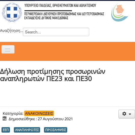
Αναζήτηση...
Εναλλαγή
πλοήγησης
H ΔΙΕΥΘΥΝΣΗ
Δήλωση προτίμησης προσωρινών
ΝΕΑ
αναπληρωτών ΠΕ23 και ΠΕ30
ΣΥΜΒΟΥΛΙΑ
ΕΥΡΩΠΑΪΚΑ ΠΡΟΓΡΑΜΜΑΤΑ
ΜΑΘΗΤΕΙΑ
ΔΡΑΣΕΙΣ
Κατηγορία:
ΑΝΑΚΟΙΝΩΣΕΙΣ
Δημοσιεύθηκε : 27 Αυγούστου 2021
ΕΠΙΚΟΙΝΩΝΙΑ
ΕΕΠ
ΑΝΑΠΛΗΡΩΤΕΣ
ΠΡΟΣΛΗΨΕΙΣ
ΕΞ ΑΠΟΣΤΑΣΕΩΣ ΕΚΠΑΙΔΕΥΣΗ