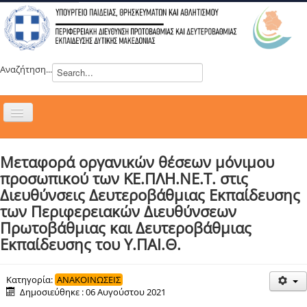
Αναζήτηση...
Εναλλαγή
πλοήγησης
H ΔΙΕΥΘΥΝΣΗ
Μεταφορά οργανικών θέσεων μόνιμου
ΝΕΑ
προσωπικού των ΚΕ.ΠΛΗ.ΝΕ.Τ. στις
ΣΥΜΒΟΥΛΙΑ
Διευθύνσεις Δευτεροβάθμιας Εκπαίδευσης
των Περιφερειακών Διευθύνσεων
ΕΥΡΩΠΑΪΚΑ ΠΡΟΓΡΑΜΜΑΤΑ
Πρωτοβάθμιας και Δευτεροβάθμιας
ΜΑΘΗΤΕΙΑ
Εκπαίδευσης του Υ.ΠAI.Θ.
ΔΡΑΣΕΙΣ
ΕΠΙΚΟΙΝΩΝΙΑ
Κατηγορία:
ΑΝΑΚΟΙΝΩΣΕΙΣ
Δημοσιεύθηκε : 06 Αυγούστου 2021
ΕΞ ΑΠΟΣΤΑΣΕΩΣ ΕΚΠΑΙΔΕΥΣΗ