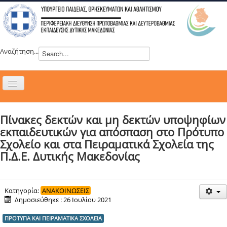
Αναζήτηση...
Εναλλαγή
πλοήγησης
H ΔΙΕΥΘΥΝΣΗ
Πίνακες δεκτών και μη δεκτών υποψηφίων
ΝΕΑ
εκπαιδευτικών για απόσπαση στο Πρότυπο
ΣΥΜΒΟΥΛΙΑ
Σχολείο και στα Πειραματικά Σχολεία της
Π.Δ.Ε. Δυτικής Μακεδονίας
ΕΥΡΩΠΑΪΚΑ ΠΡΟΓΡΑΜΜΑΤΑ
ΜΑΘΗΤΕΙΑ
ΔΡΑΣΕΙΣ
Κατηγορία:
ΑΝΑΚΟΙΝΩΣΕΙΣ
Δημοσιεύθηκε : 26 Ιουλίου 2021
ΕΠΙΚΟΙΝΩΝΙΑ
ΠΡΟΤΥΠΑ ΚΑΙ ΠΕΙΡΑΜΑΤΙΚΑ ΣΧΟΛΕΙΑ
ΕΞ ΑΠΟΣΤΑΣΕΩΣ ΕΚΠΑΙΔΕΥΣΗ