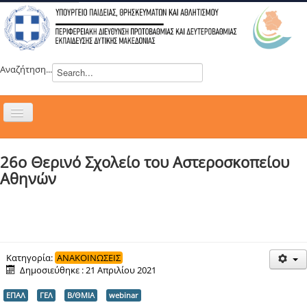
Αναζήτηση...
Εναλλαγή
πλοήγησης
H ΔΙΕΥΘΥΝΣΗ
26ο Θερινό Σχολείο του Αστεροσκοπείου
ΝΕΑ
Αθηνών
ΣΥΜΒΟΥΛΙΑ
ΕΥΡΩΠΑΪΚΑ ΠΡΟΓΡΑΜΜΑΤΑ
ΜΑΘΗΤΕΙΑ
ΔΡΑΣΕΙΣ
Κατηγορία:
ΑΝΑΚΟΙΝΩΣΕΙΣ
Δημοσιεύθηκε : 21 Απριλίου 2021
ΕΠΙΚΟΙΝΩΝΙΑ
ΕΠΑΛ
ΓΕΛ
Β/ΘΜΙΑ
webinar
ΕΞ ΑΠΟΣΤΑΣΕΩΣ ΕΚΠΑΙΔΕΥΣΗ