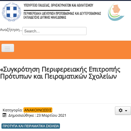
Αναζήτηση...
Εναλλαγή
πλοήγησης
H ΔΙΕΥΘΥΝΣΗ
«Συγκρότηση Περιφερειακής Επιτροπής
ΝΕΑ
Πρότυπων και Πειραματικών Σχολείων
ΣΥΜΒΟΥΛΙΑ
ΕΥΡΩΠΑΪΚΑ ΠΡΟΓΡΑΜΜΑΤΑ
ΜΑΘΗΤΕΙΑ
ΔΡΑΣΕΙΣ
Κατηγορία:
ΑΝΑΚΟΙΝΩΣΕΙΣ
Δημοσιεύθηκε : 23 Μαρτίου 2021
ΕΠΙΚΟΙΝΩΝΙΑ
ΠΡΟΤΥΠΑ ΚΑΙ ΠΕΙΡΑΜΑΤΙΚΑ ΣΧΟΛΕΙΑ
ΕΞ ΑΠΟΣΤΑΣΕΩΣ ΕΚΠΑΙΔΕΥΣΗ