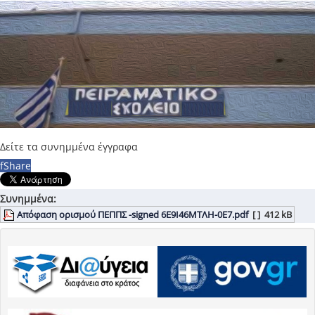
Δείτε τα συνημμένα έγγραφα
f
Share
Συνημμένα:
Απόφαση ορισμού ΠΕΠΠΣ -signed 6Ε9Ι46ΜΤΛΗ-0Ε7.pdf
[ ]
412 kB