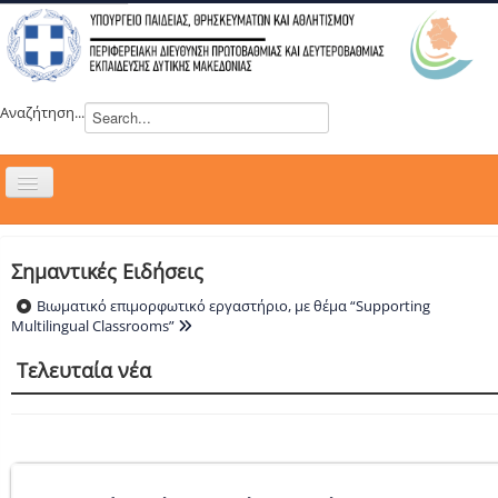
Αναζήτηση...
Εναλλαγή
πλοήγησης
H ΔΙΕΥΘΥΝΣΗ
ΝΕΑ
Σημαντικές Ειδήσεις
ΣΥΜΒΟΥΛΙΑ
Βιωματικό επιμορφωτικό εργαστήριο, με θέμα “Supporting
Multilingual Classrooms”
ΕΥΡΩΠΑΪΚΑ ΠΡΟΓΡΑΜΜΑΤΑ
Τελευταία νέα
ΜΑΘΗΤΕΙΑ
ΔΡΑΣΕΙΣ
ΕΠΙΚΟΙΝΩΝΙΑ
ΕΞ ΑΠΟΣΤΑΣΕΩΣ ΕΚΠΑΙΔΕΥΣΗ