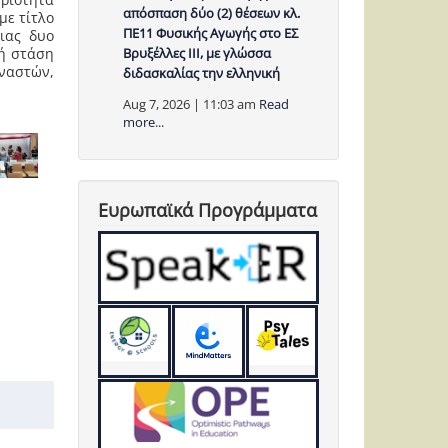
απόσπαση δύο (2) θέσεων κλ.
με τίτλο
ΠΕ11 Φυσικής Αγωγής στο ΕΣ
ειας δυο
κή στάση
Βρυξέλλες ΙΙΙ, με γλώσσα
ναστών,
διδασκαλίας την ελληνική
Aug 7, 2026 | 11:03 am
Read
more...
Ευρωπαϊκά Προγράμματα