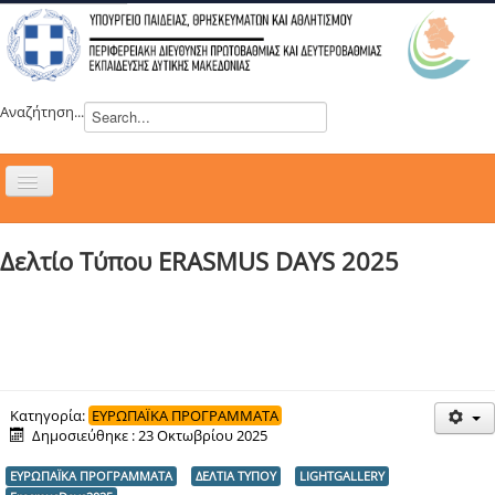
Αναζήτηση...
Εναλλαγή
πλοήγησης
H ΔΙΕΥΘΥΝΣΗ
Δελτίο Τύπου ERASMUS DAYS 2025
ΝΕΑ
ΣΥΜΒΟΥΛΙΑ
ΕΥΡΩΠΑΪΚΑ ΠΡΟΓΡΑΜΜΑΤΑ
ΜΑΘΗΤΕΙΑ
ΔΡΑΣΕΙΣ
Κατηγορία:
ΕΥΡΩΠΑΪΚΑ ΠΡΟΓΡΑΜΜΑΤΑ
Δημοσιεύθηκε : 23 Οκτωβρίου 2025
ΕΠΙΚΟΙΝΩΝΙΑ
ΕΥΡΩΠΑΪΚΑ ΠΡΟΓΡΑΜΜΑΤΑ
ΔΕΛΤΙΑ ΤΥΠΟΥ
LIGHTGALLERY
ΕΞ ΑΠΟΣΤΑΣΕΩΣ ΕΚΠΑΙΔΕΥΣΗ